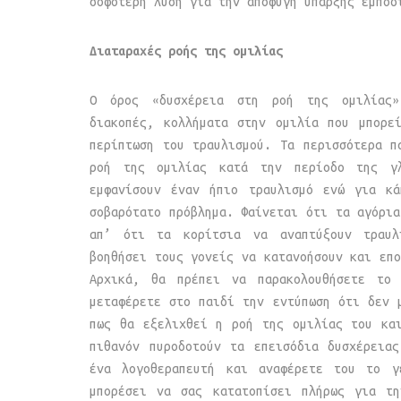
σοφότερη λύση για την αποφυγή ύπαρξης εμποδ
Διαταραχές ροής της ομιλίας
Ο όρος «δυσχέρεια στη ροή της ομιλίας» 
διακοπές, κολλήματα στην ομιλία που μπορε
περίπτωση του τραυλισμού. Τα περισσότερα π
ροή της ομιλίας κατά την περίοδο της γλ
εμφανίσουν έναν ήπιο τραυλισμό ενώ για κ
σοβαρότατο πρόβλημα. Φαίνεται ότι τα αγόρια
απ’ ότι τα κορίτσια να αναπτύξουν τραυλ
βοηθήσει τους γονείς να κατανοήσουν και επο
Αρχικά, θα πρέπει να παρακολουθήσετε το
μεταφέρετε στο παιδί την εντύπωση ότι δεν 
πως θα εξελιχθεί η ροή της ομιλίας του κα
πιθανόν πυροδοτούν τα επεισόδια δυσχέρεια
ένα λογοθεραπευτή και αναφέρετε του το γ
μπορέσει να σας κατατοπίσει πλήρως για τ