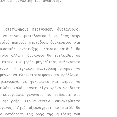
ίων στη συνολική του ανάπτυξη.
(disfluency) περιγράφει δισταγμούς,
ί να είναι φυσιολογικά ή μη όπως στην
αιδιά περνούν περιόδους δυσχέρειας στη
ωσσικής ανάπτυξης. Κάποια παιδιά θα
άποια άλλα η δυσκολία θα εξελιχθεί σε
 έχουν 3-4 φορές μεγαλύτερη πιθανότητα
ισμό. Η έγκαιρη παρέμβαση μπορεί να
μένως να ελαχιστοποιήσουν το πρόβλημα.
 φαινόμενο με ψυχραιμία και χωρίς να
μιλάει καλά. Δώστε λίγο χρόνο να δείτε
ι καταγράψτε γεγονότα που θεωρείτε ότι
ς της ροής. Στη συνέχεια, επισκεφθείτε
εγονός. Αφού αξιολογήσει το παιδί θα
ην κατάσταση της ροής της ομιλίας του