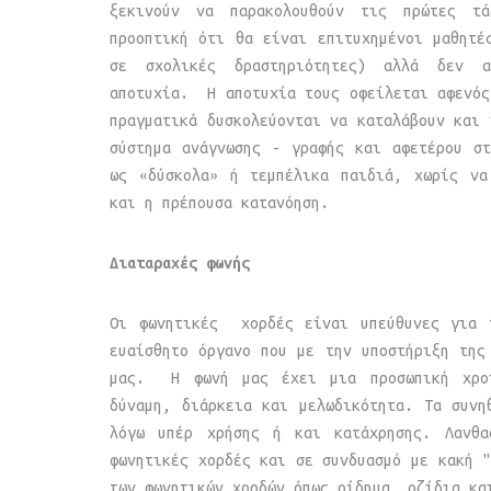
ξεκινούν να παρακολουθούν τις πρώτες τ
προοπτική ότι θα είναι επιτυχημένοι μαθητέ
σε σχολικές δραστηριότητες) αλλά δεν α
αποτυχία. Η αποτυχία τους οφείλεται αφενός
πραγματικά δυσκολεύονται να καταλάβουν και 
σύστημα ανάγνωσης - γραφής και αφετέρου σ
ως «δύσκολα» ή τεμπέλικα παιδιά, χωρίς να
και η πρέπουσα κατανόηση.
Διαταραχές φωνής
Οι φωνητικές χορδές είναι υπεύθυνες για 
ευαίσθητο όργανο που με την υποστήριξη τη
μας. Η φωνή μας έχει μια προσωπική χροι
δύναμη, διάρκεια και μελωδικότητα. Τα συνη
λόγω υπέρ χρήσης ή και κατάχρησης. Λανθα
φωνητικές χορδές και σε συνδυασμό με κακή "
των φωνητικών χορδών όπως οίδημα, οζίδια κα